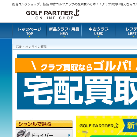
総合ゴルフショップ。新品 中古ゴルフクラブの在庫数55万本！！クラブの買い替えならゴ
TOP
> オンライン買取