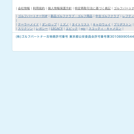
｜
会社情報
｜
利用規約
｜
個人情報保護方針
｜
特定商取引法に基づく表記
｜
ゴルフパート
｜
ゴルフパートナーTOP
｜
新品ゴルフクラブ・ゴルフ用品
｜
中古ゴルフクラブ
｜
レフテ
｜
｜
テーラーメイド
｜
ダンロップ
｜
ミズノ
｜
タイトリスト
｜
キャロウェイ
｜
ブリヂストン
｜
スリクソン
｜
レガシー
｜
LEGACY
｜
エピック
｜
epic
｜
スコッティ・キャメロン
｜