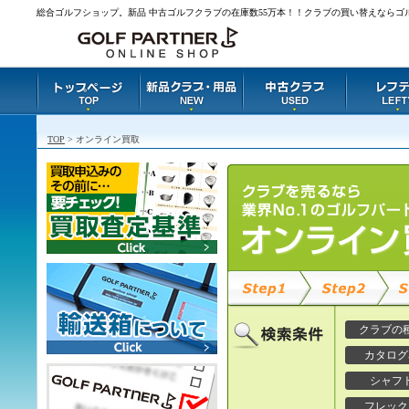
総合ゴルフショップ。新品 中古ゴルフクラブの在庫数55万本！！クラブの買い替えならゴ
TOP
> オンライン買取
クラブの
カタログ
シャフ
フレック