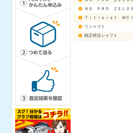
ＮＳ ＰＲＯ ＺＥＬＯ
Ｔｉｔｌｅｉｓｔ ＭＣ
リシャフト
純正特注シャフト