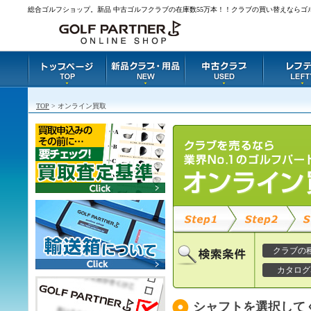
総合ゴルフショップ。新品 中古ゴルフクラブの在庫数55万本！！クラブの買い替えならゴ
TOP
> オンライン買取
クラブの
カタログ
シャフトを選択して