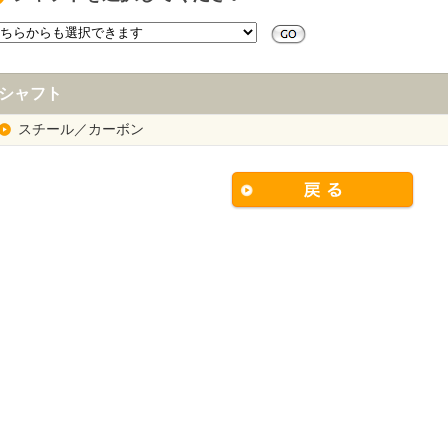
シャフト
スチール／カーボン