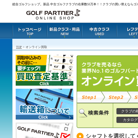
総合ゴルフショップ。新品 中古ゴルフクラブの在庫数55万本！！クラブの買い替えならゴ
TOP
> オンライン買取
クラブの
カタログ
シャフトを選択して