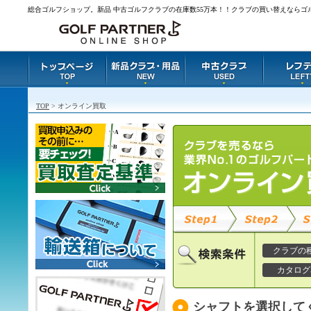
総合ゴルフショップ。新品 中古ゴルフクラブの在庫数55万本！！クラブの買い替えならゴ
TOP
> オンライン買取
クラブの
カタログ
シャフトを選択して