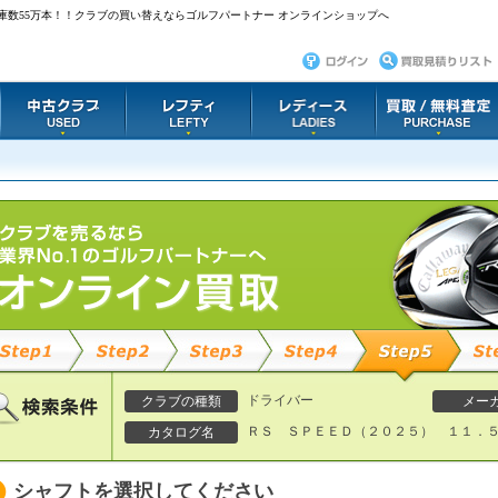
庫数55万本！！クラブの買い替えならゴルフパートナー オンラインショップへ
ドライバー
クラブの種類
メー
ＲＳ ＳＰＥＥＤ（２０２５） １１．５
カタログ名
シャフトを選択してください