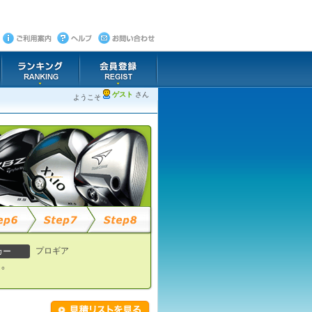
ゲスト
さん
ようこそ
プロギア
カー
°