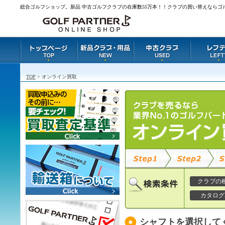
総合ゴルフショップ。新品 中古ゴルフクラブの在庫数55万本！！クラブの買い替えならゴ
TOP
> オンライン買取
クラブの
カタログ
シャフトを選択して