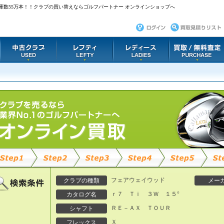
庫数55万本！！クラブの買い替えならゴルフパートナー オンラインショップへ
フェアウェイウッド
クラブの種類
メー
ｒ７ Ｔｉ ３Ｗ １５°
カタログ名
ＲＥ－ＡＸ ＴＯＵＲ
シャフト
Ｘ
フレックス