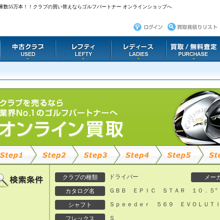
庫数55万本！！クラブの買い替えならゴルフパートナー オンラインショップへ
ドライバー
クラブの種類
メー
ＧＢＢ ＥＰＩＣ ＳＴＡＲ １０．５°
カタログ名
Ｓｐｅｅｄｅｒ ５６９ ＥＶＯＬＵＴ
シャフト
Ｓ
フレックス