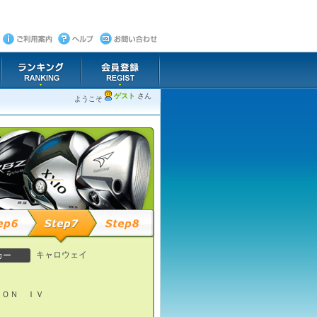
ゲスト
さん
ようこそ
キャロウェイ
カー
ＩＯＮ ＩＶ