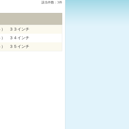
該当件数：3件
５） ３３インチ
５） ３４インチ
５） ３５インチ