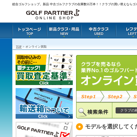
総合ゴルフショップ。新品 中古ゴルフクラブの在庫数55万本！！クラブの買い替えならゴ
TOP
> オンライン買取
クラブの
モデルを選択してく