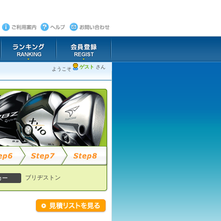
ゲスト
さん
ようこそ
ブリヂストン
カー