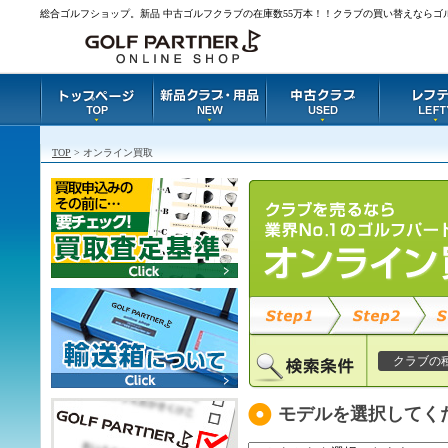
総合ゴルフショップ。新品 中古ゴルフクラブの在庫数55万本！！クラブの買い替えならゴ
TOP
> オンライン買取
クラブの
モデルを選択してく