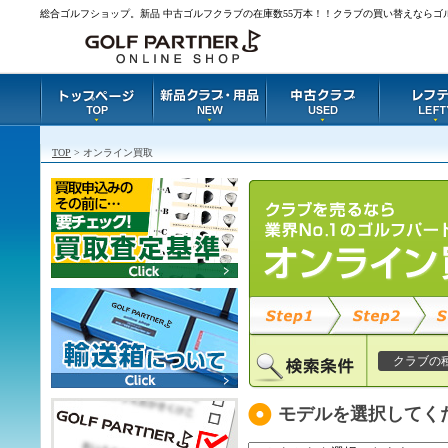
総合ゴルフショップ。新品 中古ゴルフクラブの在庫数55万本！！クラブの買い替えならゴ
TOP
> オンライン買取
クラブの
モデルを選択してく