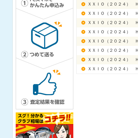
ＸＸＩＯ（２０２４） 
ＸＸＩＯ（２０２４） 
ＸＸＩＯ（２０２４） 
ＸＸＩＯ（２０２４） 
ＸＸＩＯ（２０２４） 
ＸＸＩＯ（２０２４） 
ＸＸＩＯ（２０２４） 
ＸＸＩＯ（２０２４） 