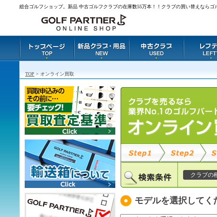
総合ゴルフショップ。新品 中古ゴルフクラブの在庫数55万本！！クラブの買い替えならゴ
TOP
> オンライン買取
クラブの
モデルを選択してく