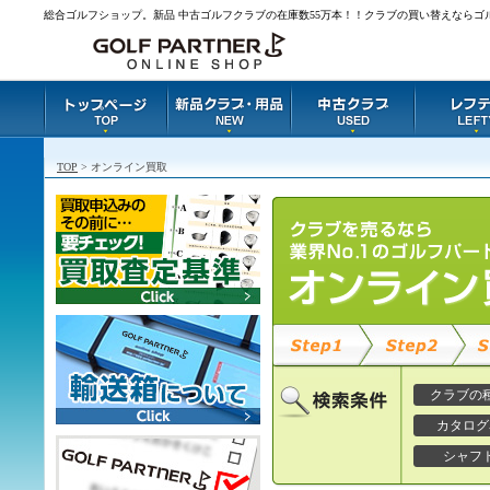
総合ゴルフショップ。新品 中古ゴルフクラブの在庫数55万本！！クラブの買い替えならゴ
TOP
> オンライン買取
クラブの
カタログ
シャフ