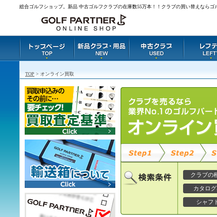
総合ゴルフショップ。新品 中古ゴルフクラブの在庫数55万本！！クラブの買い替えならゴ
TOP
> オンライン買取
クラブの
カタログ
シャフ