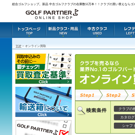
総合ゴルフショップ。新品 中古ゴルフクラブの在庫数55万本！！クラブの買い替えならゴ
TOP
> オンライン買取
クラブの
カタログ
シャフ