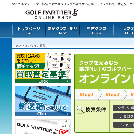
総合ゴルフショップ。新品 中古ゴルフクラブの在庫数55万本！！クラブの買い替えならゴ
TOP
> オンライン買取
クラブの
カタログ
シャフ