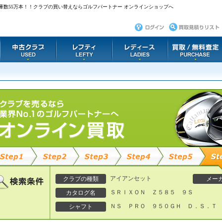
庫数55万本！！クラブの買い替えならゴルフパートナー オンラインショップへ
アイアンセット
クラブの種類
メー
ＳＲＩＸＯＮ Ｚ５８５ ９Ｓ
カタログ名
ＮＳ ＰＲＯ ９５０ＧＨ Ｄ．Ｓ．Ｔ
シャフト