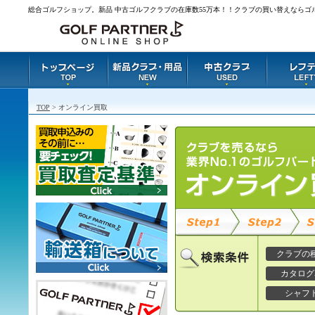
総合ゴルフショップ。新品 中古ゴルフクラブの在庫数55万本！！クラブの買い替えならゴ
TOP
> オンライン買取
クラブの
カタログ
シャフ