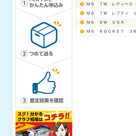
Ｍ６ ７Ｗ レディース
Ｍ６ ７Ｗ レフティ 
Ｍ６ ９Ｗ ＵＳＡ
Ｍ６ ＲＯＣＫＥＴ ３