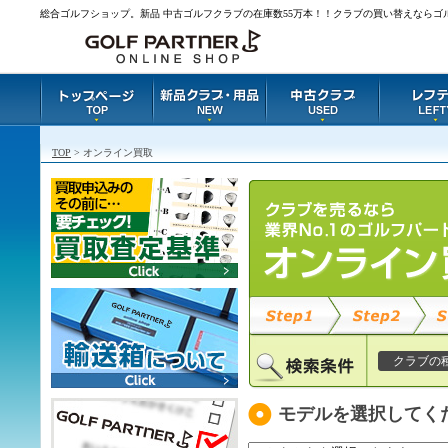
総合ゴルフショップ。新品 中古ゴルフクラブの在庫数55万本！！クラブの買い替えならゴ
TOP
> オンライン買取
クラブの
モデルを選択してく