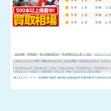
ＸＲ １６ ９Ｗ
ＸＲ １６ ９Ｗ Ｕ
ＸＲ １６ ９Ｗ レ
ＸＲ １６ ９Ｗ レデ
｜
会社情報
｜
利用規約
｜
個人情報保護方針
｜
特定商取引法に基づく表記
｜
ゴルフパート
｜
ゴルフパートナーTOP
｜
新品ゴルフクラブ・ゴルフ用品
｜
中古ゴルフクラブ
｜
レフテ
｜
｜
テーラーメイド
｜
ダンロップ
｜
ミズノ
｜
タイトリスト
｜
キャロウェイ
｜
ブリヂストン
｜
スリクソン
｜
レガシー
｜
LEGACY
｜
エピック
｜
epic
｜
スコッティ・キャメロン
｜