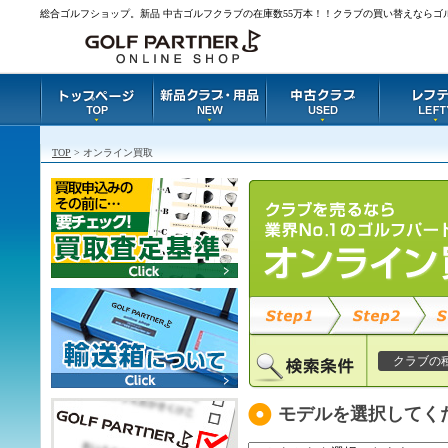
総合ゴルフショップ。新品 中古ゴルフクラブの在庫数55万本！！クラブの買い替えならゴ
TOP
> オンライン買取
クラブの
モデルを選択してく