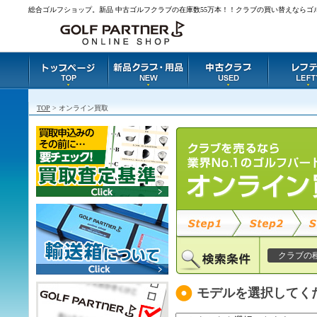
総合ゴルフショップ。新品 中古ゴルフクラブの在庫数55万本！！クラブの買い替えならゴ
TOP
> オンライン買取
クラブの
モデルを選択してく